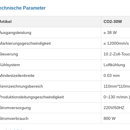
echnische Parameter
Artikel
CO2-30W
Ausgangsleistung
≥ 38 W
Markierungsgeschwindigkeit
≤ 12000mm/s
Steuerung
10.2-Zoll-Touc
Kühlsystem
Luftkühlung
Mindestzeilenbreite
0.03 mm
Kennzeichnungsbereich
110mm*110mm 
Produktionsleitungsgeschwindigkeit
0~130 m/min (
Stromversorgung
220V/50HZ
Stromverbrauch
800 W