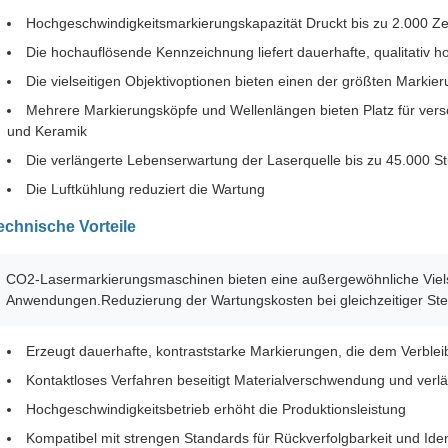
Hochgeschwindigkeitsmarkierungskapazität Druckt bis zu 2.000 Z
Die hochauflösende Kennzeichnung liefert dauerhafte, qualitativ h
Die vielseitigen Objektivoptionen bieten einen der größten Marki
Mehrere Markierungsköpfe und Wellenlängen bieten Platz für versc
und Keramik
Die verlängerte Lebenserwartung der Laserquelle bis zu 45.000 S
Die Luftkühlung reduziert die Wartung
echnische Vorteile
CO2-Lasermarkierungsmaschinen bieten eine außergewöhnliche Vielseit
Anwendungen.Reduzierung der Wartungskosten bei gleichzeitiger Stei
Erzeugt dauerhafte, kontraststarke Markierungen, die dem Verblei
Kontaktloses Verfahren beseitigt Materialverschwendung und verl
Hochgeschwindigkeitsbetrieb erhöht die Produktionsleistung
Kompatibel mit strengen Standards für Rückverfolgbarkeit und Iden