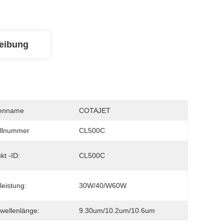
eibung
enname
COTAJET
llnummer
CL500C
kt -ID:
CL500C
leistung:
30W/40/W60W
wellenlänge:
9.30um/10.2um/10.6um