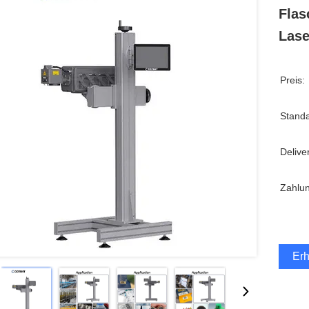
Flas
Lase
Preis:
Stand
Delive
Zahlu
Erh