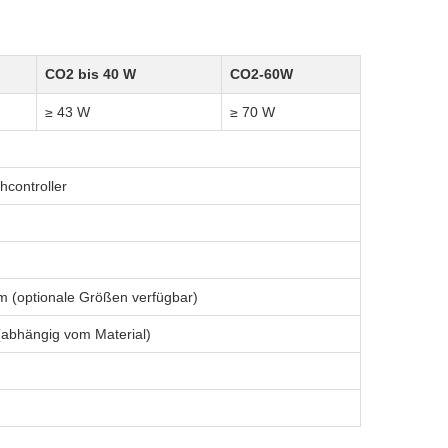
CO2 bis 40 W
CO2-60W
≥ 43 W
≥ 70 W
hcontroller
(optionale Größen verfügbar)
abhängig vom Material)