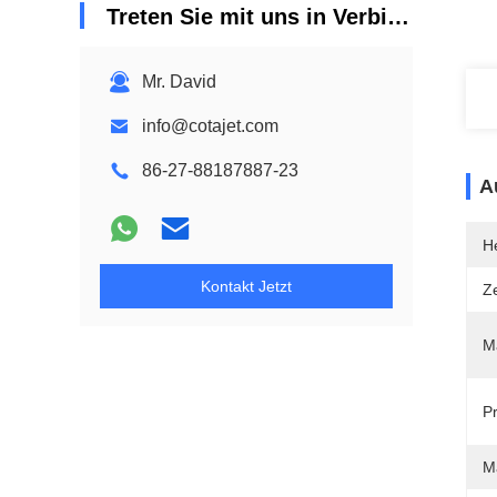
Treten Sie mit uns in Verbindung
Mr. David
info@cotajet.com
86-27-88187887-23
A
He
Kontakt Jetzt
Ze
Ma
P
M