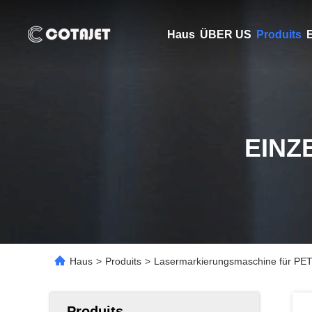
Haus
ÜBER US
Produits
E
EINZ
Haus
>
Produits
>
Lasermarkierungsmaschine für PET
Produits