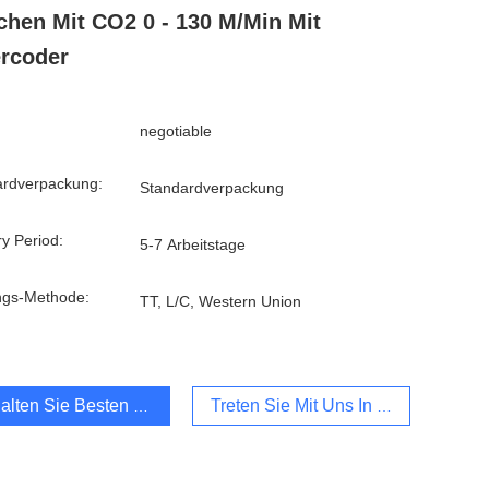
chen Mit CO2 0 - 130 M/Min Mit
rcoder
negotiable
ardverpackung:
Standardverpackung
ry Period:
5-7 Arbeitstage
ngs-Methode:
TT, L/C, Western Union
alten Sie Besten Preis
Treten Sie Mit Uns In Verbindung