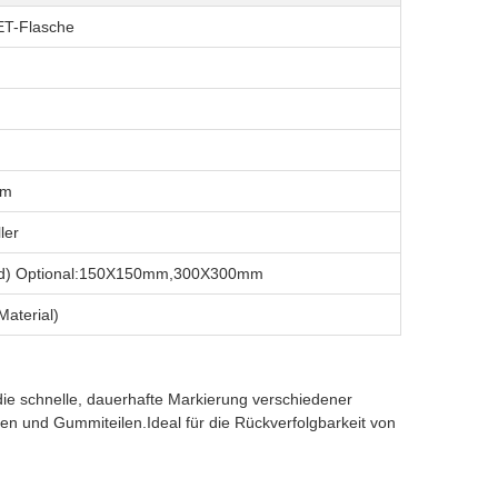
ET-Flasche
um
ler
d) Optional:150X150mm,300X300mm
aterial)
die schnelle, dauerhafte Markierung verschiedener
hen und Gummiteilen.Ideal für die Rückverfolgbarkeit von