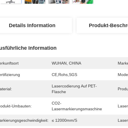
Details Information
Produkt-Beschr
usführliche Information
rkunftsort
WUHAN, CHINA
Mark
rtifizierung
CE,Rohs,SGS
Mode
Lasercodierung Auf PET-
terial:
Produ
Flasche
CO2-
rodukt-Umbauten:
Laser
Lasermarkierungsmaschine
arkierungsgeschwindigkeit:
≤ 12000mm/s
Laser