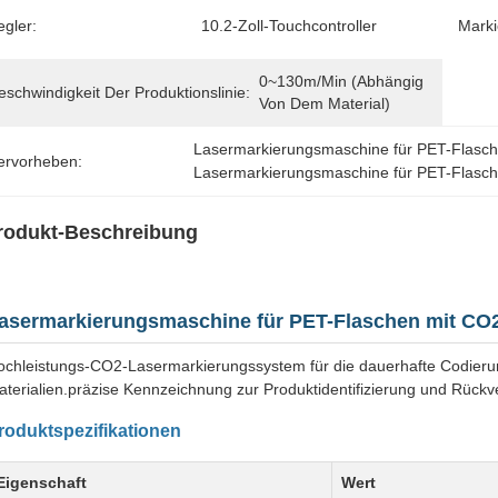
egler:
10.2-Zoll-Touchcontroller
Marki
0~130m/min (abhängig 
schwindigkeit Der Produktionslinie:
Von Dem Material)
Lasermarkierungsmaschine für PET-Flasc
ervorheben:
Lasermarkierungsmaschine für PET-Flasc
rodukt-Beschreibung
asermarkierungsmaschine für PET-Flaschen mit CO2
ochleistungs-CO2-Lasermarkierungssystem für die dauerhafte Codier
terialien.präzise Kennzeichnung zur Produktidentifizierung und Rückve
roduktspezifikationen
Eigenschaft
Wert