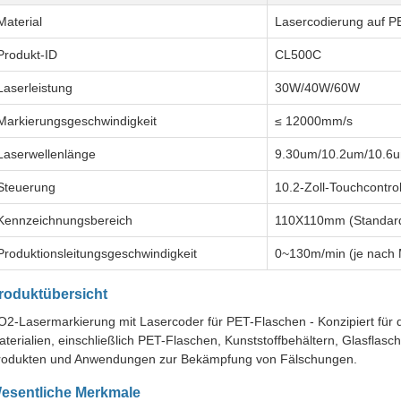
Material
Lasercodierung auf P
Produkt-ID
CL500C
Laserleistung
30W/40W/60W
Markierungsgeschwindigkeit
≤ 12000mm/s
Laserwellenlänge
9.30um/10.2um/10.6
Steuerung
10.2-Zoll-Touchcontrol
Kennzeichnungsbereich
110X110mm (Standar
Produktionsleitungsgeschwindigkeit
0~130m/min (je nach M
roduktübersicht
O2-Lasermarkierung mit Lasercoder für PET-Flaschen - Konzipiert für 
terialien, einschließlich PET-Flaschen, Kunststoffbehältern, Glasflasc
rodukten und Anwendungen zur Bekämpfung von Fälschungen.
esentliche Merkmale