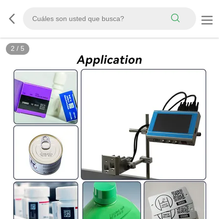
2
/
5