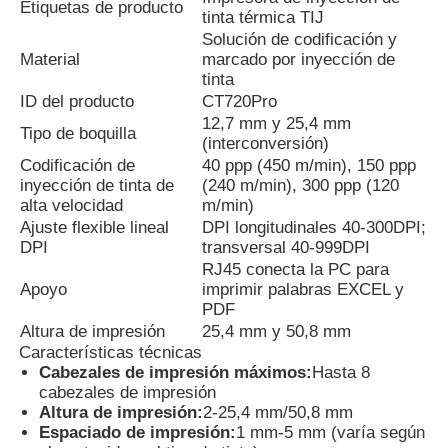
Etiquetas de producto
tinta térmica TIJ
Solución de codificación y
Visita a la fábrica
Material
marcado por inyección de
tinta
ID del producto
CT720Pro
Control de Calidad
12,7 mm y 25,4 mm
Tipo de boquilla
(interconversión)
Codificación de
40 ppp (450 m/min), 150 ppp
Contacto
inyección de tinta de
(240 m/min), 300 ppp (120
alta velocidad
m/min)
Ajuste flexible lineal
DPI longitudinales 40-300DPI;
DPI
transversal 40-999DPI
noticias
RJ45 conecta la PC para
Apoyo
imprimir palabras EXCEL y
PDF
Solicitar una cotización
Altura de impresión
25,4 mm y 50,8 mm
Características técnicas
Cabezales de impresión máximos:
Hasta 8
Máquina de marcado por láser de fibra
cabezales de impresión
Altura de impresión:
2-25,4 mm/50,8 mm
Espaciado de impresión:
1 mm-5 mm (varía según
máquina de la marca del laser del PDA