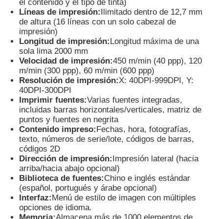
el contenido y el tipo de tinta)
Líneas de impresión:
Ilimitado dentro de 12,7 mm
de altura (16 líneas con un solo cabezal de
Máquina de marcado con láser de CO2
impresión)
Longitud de impresión:
Longitud máxima de una
sola lima 2000 mm
Máquina de marcado láser UV
Velocidad de impresión:
450 m/min (40 ppp), 120
m/min (300 ppp), 60 m/min (600 ppp)
Resolución de impresión:
X: 40DPI-999DPI, Y:
Impresora de inyección de tinta
40DPI-300DPI
Imprimir fuentes:
Varias fuentes integradas,
incluidas barras horizontales/verticales, matriz de
Cartuchos de tinta industriales
puntos y fuentes en negrita
Contenido impreso:
Fechas, hora, fotografías,
texto, números de serie/lote, códigos de barras,
códigos 2D
Máquina de transporte de páginas
Dirección de impresión:
Impresión lateral (hacia
arriba/hacia abajo opcional)
Biblioteca de fuentes:
Chino e inglés estándar
Impresoras UV industriales
(español, portugués y árabe opcional)
Interfaz:
Menú de estilo de imagen con múltiples
opciones de idioma.
Máquina de sellado continuo
Memoria:
Almacena más de 1000 elementos de