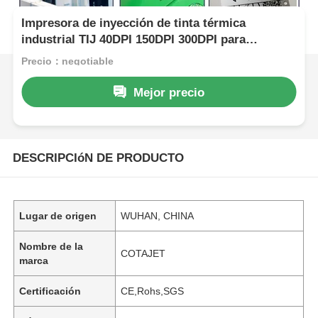
Impresora de inyección de tinta térmica
industrial TIJ 40DPI 150DPI 300DPI para
codificación de cajas
Precio：negotiable
Mejor precio
DESCRIPCIóN DE PRODUCTO
Lugar de origen
WUHAN, CHINA
Nombre de la
COTAJET
marca
Certificación
CE,Rohs,SGS