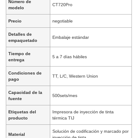
Número de
CT720Pro
modelo
Precio
negotiable
Detalles de
Embalaje estándar
empaquetado
Tiempo de
5 a 7 días hábiles
entrega
Condiciones de
TT, L/C, Western Union
pago
Capacidad de la
500sets/mes
fuente
Etiquetas del
Impresora de inyección de tinta
producto
térmica TIJ
Solución de codificación y marcado por
Material
inyección de tinta