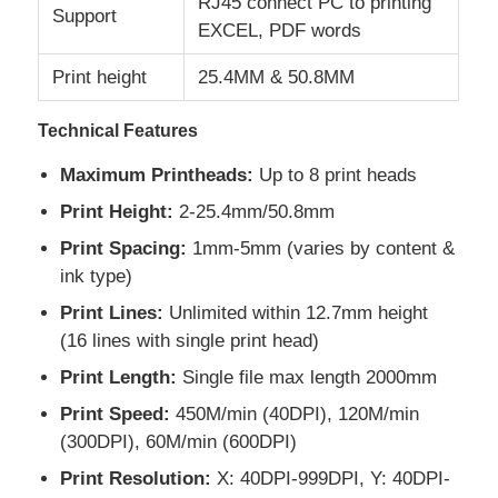
RJ45 connect PC to printing
Support
EXCEL, PDF words
Print height
25.4MM & 50.8MM
Technical Features
Maximum Printheads:
Up to 8 print heads
Print Height:
2-25.4mm/50.8mm
Print Spacing:
1mm-5mm (varies by content &
ink type)
Print Lines:
Unlimited within 12.7mm height
(16 lines with single print head)
Print Length:
Single file max length 2000mm
Print Speed:
450M/min (40DPI), 120M/min
(300DPI), 60M/min (600DPI)
Print Resolution:
X: 40DPI-999DPI, Y: 40DPI-