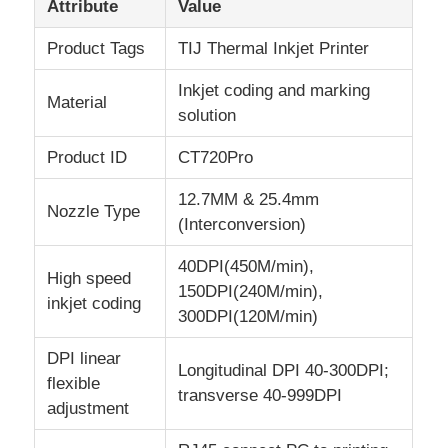
Attribute
Value
Product Tags
TIJ Thermal Inkjet Printer
Máy khắc laser CO2
Inkjet coding and marking
Material
solution
Máy đánh dấu laser UV
Product ID
CT720Pro
máy in tia mực
12.7MM & 25.4mm
Nozzle Type
(Interconversion)
Các hộp mực công nghiệp
40DPI(450M/min),
High speed
150DPI(240M/min),
inkjet coding
Máy vận chuyển trang
300DPI(120M/min)
DPI linear
Máy in UV công nghiệp
Longitudinal DPI 40-300DPI;
flexible
transverse 40-999DPI
adjustment
Máy niêm phong liên tục