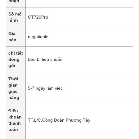
nhận
Số mô
CT720Pro
hình
Giá
negotiable
bán
chi tiết
đóng
Bao bì tiêu chuẩn
gói
Thời
gian
5-7 ngày làm việc
giao
hàng
Điều
khoản
TT,L/C,Công Đoàn Phương Tây
thanh
toán