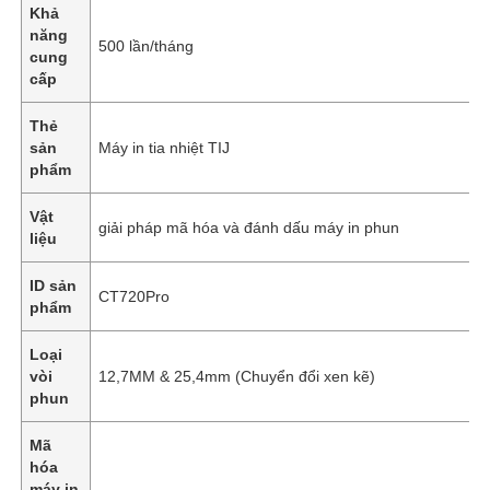
Khả
năng
500 lần/tháng
cung
cấp
Thẻ
sản
Máy in tia nhiệt TIJ
phẩm
Vật
giải pháp mã hóa và đánh dấu máy in phun
liệu
ID sản
CT720Pro
phẩm
Loại
vòi
12,7MM & 25,4mm (Chuyển đổi xen kẽ)
phun
Mã
hóa
máy in