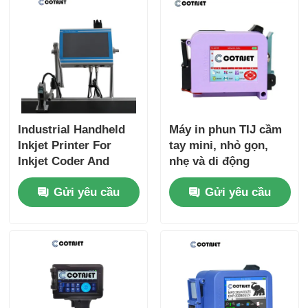
Industrial Handheld
Máy in phun TIJ cầm
Inkjet Printer For
tay mini, nhỏ gọn,
Inkjet Coder And
nhẹ và di động
Inkjet Marking
Gửi yêu cầu
Gửi yêu cầu