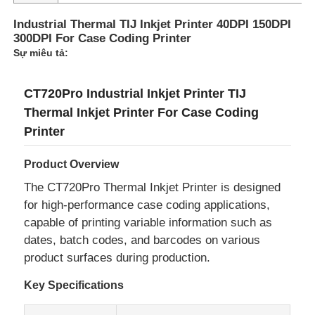
Industrial Thermal TIJ Inkjet Printer 40DPI 150DPI
300DPI For Case Coding Printer
Tham quan nhà máy
Sự miêu tả:
Kiểm soát chất lượng
CT720Pro Industrial Inkjet Printer TIJ
Thermal Inkjet Printer For Case Coding
Liên hệ chúng tôi
Printer
Product Overview
Tin tức
The CT720Pro Thermal Inkjet Printer is designed
for high-performance case coding applications,
Yêu cầu báo giá
capable of printing variable information such as
dates, batch codes, and barcodes on various
product surfaces during production.
Máy khắc laser sợi quang
Key Specifications
Máy đánh dấu laser cầm tay