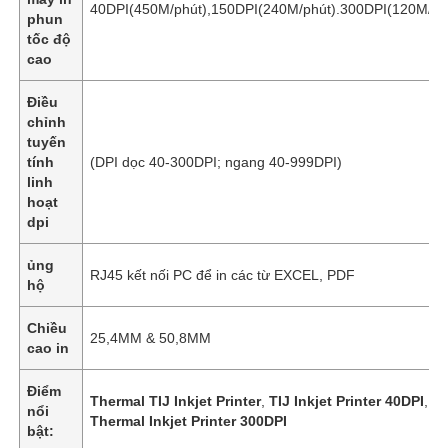
40DPI(450M/phút),150DPI(240M/phút).300DPI(120M/ph
phun
tốc độ
cao
Điều
chỉnh
tuyến
tính
(DPI dọc 40-300DPI; ngang 40-999DPI)
linh
hoạt
dpi
ủng
RJ45 kết nối PC để in các từ EXCEL, PDF
hộ
Nhà
Chiều
25,4MM & 50,8MM
cao in
Sản phẩm
Điểm
Thermal TIJ Inkjet Printer
,
TIJ Inkjet Printer 40DPI
,
nổi
Thermal Inkjet Printer 300DPI
bật:
Về chúng tôi