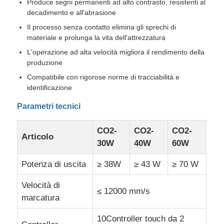
Produce segni permanenti ad alto contrasto, resistenti al
decadimento e all'abrasione
Il processo senza contatto elimina gli sprechi di
materiale e prolunga la vita dell'attrezzatura
L'operazione ad alta velocità migliora il rendimento della
produzione
Compatibile con rigorose norme di tracciabilità e
identificazione
Parametri tecnici
CO2-
CO2-
CO2-
Articolo
30W
40W
60W
Potenza di uscita
≥ 38W
≥ 43 W
≥ 70 W
Velocità di
≤ 12000 mm/s
marcatura
10Controller touch da 2