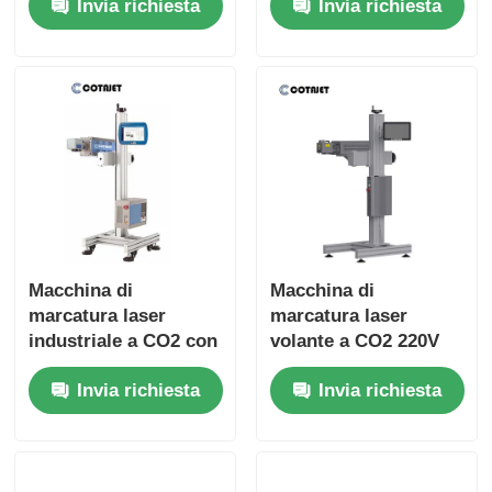
Invia richiesta
Invia richiesta
elettronica /
farmaceutica
Macchina di
Macchina di
marcatura laser
marcatura laser
industriale a CO2 con
volante a CO2 220V
datazione per
50HZ con codifica /
Invia richiesta
Invia richiesta
bottiglia in PET
marcatura