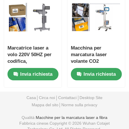
Marcatrice laser a
Macchina per
volo 220V 50HZ per
marcatura laser
codifica,
volante CO2
incredibilmente
alluminio 30W 40W
Invia richiesta
Invia richiesta
versatile, diverse
60W sabbiatura
configurazioni
automatica
ossidazione
Casa
Circa noi
Contattaci
Desktop Site
Mappa del sito
Norme sulla privacy
Qualità
Macchine per la marcatura laser a fibra
Fabbrica cinese.Copyright © 2026 Wuhan Cotajet