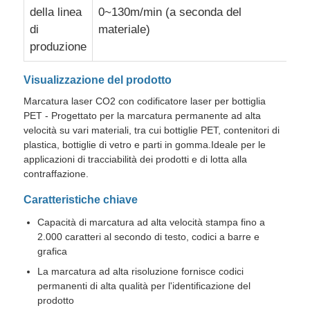
della linea
0~130m/min (a seconda del
di
materiale)
Macchina di marcatura laser a CO2
produzione
Visualizzazione del prodotto
Macchina per marcatura laser UV
Marcatura laser CO2 con codificatore laser per bottiglia
PET - Progettato per la marcatura permanente ad alta
stampante a getto d'inchiostro tij
velocità su vari materiali, tra cui bottiglie PET, contenitori di
plastica, bottiglie di vetro e parti in gomma.Ideale per le
applicazioni di tracciabilità dei prodotti e di lotta alla
Cartucce di inchiostro industriali
contraffazione.
Caratteristiche chiave
Convogliatore di pagine
Capacità di marcatura ad alta velocità stampa fino a
2.000 caratteri al secondo di testo, codici a barre e
grafica
Stampante UV industriale
La marcatura ad alta risoluzione fornisce codici
permanenti di alta qualità per l'identificazione del
Macchina di sigillamento continuo
prodotto