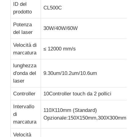
ID del
CL500C
prodotto
Fatory Tour
Potenza
30W/40W/60W
del laser
Controllo di qualità
Velocità di
≤ 12000 mm/s
marcatura
Contattaci
lunghezza
d'onda del
9.30um/10.2um/10.6um
notizie
laser
Controller
10Controller touch da 2 pollici
Richiedere un preventivo
Intervallo
110X110mm (Standard)
di
Macchine per la marcatura laser a fibra
Opzionale:150X150mm,300X300mm
marcatura
macchina tenuta in mano della marcatura del laser
Velocità