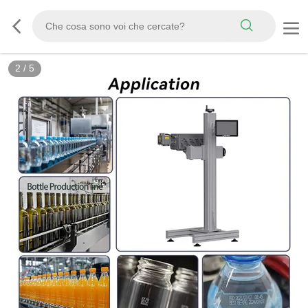
3
/
5