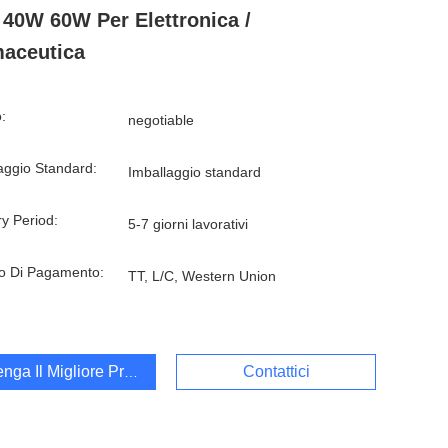
40W 60W Per Elettronica /
aceutica
:
negotiable
aggio Standard:
Imballaggio standard
ry Period:
5-7 giorni lavorativi
o Di Pagamento:
TT, L/C, Western Union
enga Il Migliore Prezzo
Contattici