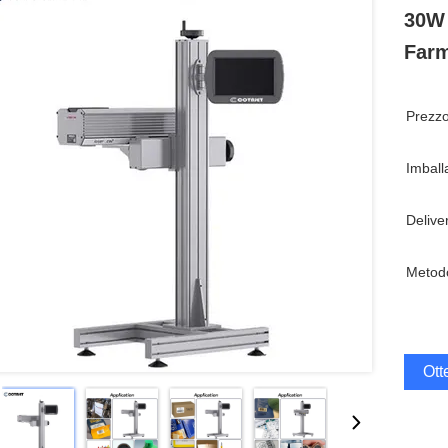
30W 
Farm
Prezzo
Imball
Delive
Metod
Ott