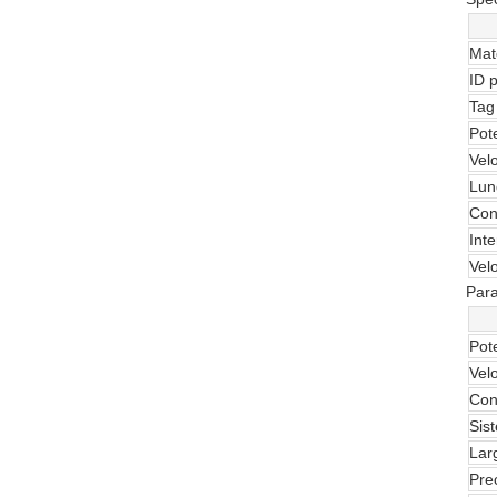
Mat
ID 
Tag 
Pot
Vel
Lun
Con
Inte
Velo
Para
Pot
Vel
Con
Sis
Lar
Prec