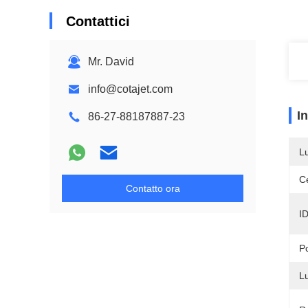
Contattici
Mr. David
info@cotajet.com
I
86-27-88187887-23
L
Ce
Contatto ora
ID
P
L