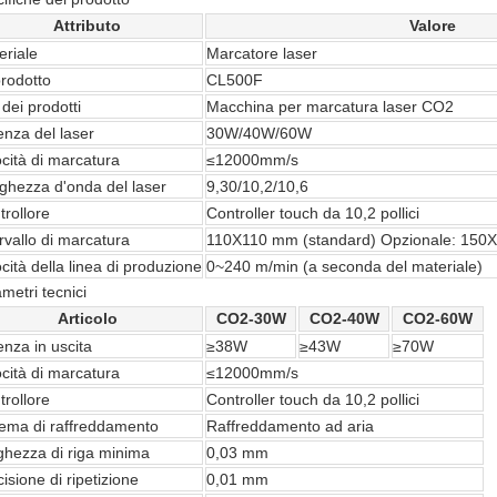
Attributo
Valore
eriale
Marcatore laser
prodotto
CL500F
dei prodotti
Macchina per marcatura laser CO2
enza del laser
30W/40W/60W
ocità di marcatura
≤12000mm/s
ghezza d'onda del laser
9,30/10,2/10,6
trollore
Controller touch da 10,2 pollici
rvallo di marcatura
110X110 mm (standard) Opzionale: 15
cità della linea di produzione
0~240 m/min (a seconda del materiale)
metri tecnici
Articolo
CO2-30W
CO2-40W
CO2-60W
enza in uscita
≥38W
≥43W
≥70W
ocità di marcatura
≤12000mm/s
trollore
Controller touch da 10,2 pollici
tema di raffreddamento
Raffreddamento ad aria
ghezza di riga minima
0,03 mm
isione di ripetizione
0,01 mm