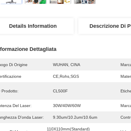
Details Information
Descrizione Di P
nformazione Dettagliata
uogo Di Origine
WUHAN, CINA
Marc
rtificazione
CE,Rohs,SGS
Mater
 Prodotto:
CL500F
Etich
otenza Del Laser:
30W/40W/60W
Marca
unghezza D'onda Laser:
9.30um/10.2um/10.6um
Contr
110X110mm(Standard) 