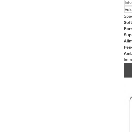
Inte
Velo
Spec
Sof
Form
Supp
Alim
Pes
Amb
Imma