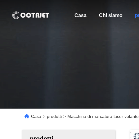
Casa
Chi siamo
p
Casa
>
prodotti
>
Macchina di marcatura laser volant
prodotti