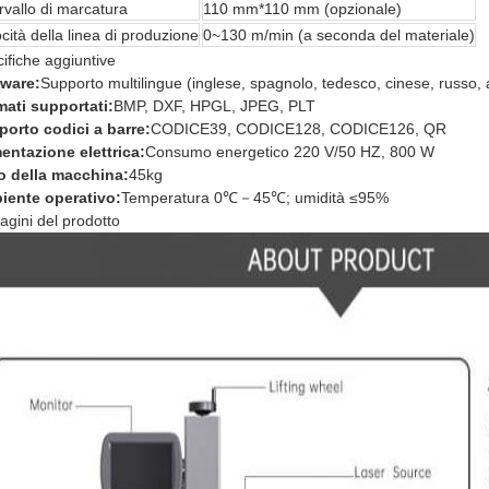
rvallo di marcatura
110 mm*110 mm (opzionale)
cità della linea di produzione
0~130 m/min (a seconda del materiale)
ifiche aggiuntive
tware:
Supporto multilingue (inglese, spagnolo, tedesco, cinese, russo, 
ati supportati:
BMP, DXF, HPGL, JPEG, PLT
orto codici a barre:
CODICE39, CODICE128, CODICE126, QR
entazione elettrica:
Consumo energetico 220 V/50 HZ, 800 W
o della macchina:
45kg
iente operativo:
Temperatura 0℃－45℃; umidità ≤95%
gini del prodotto