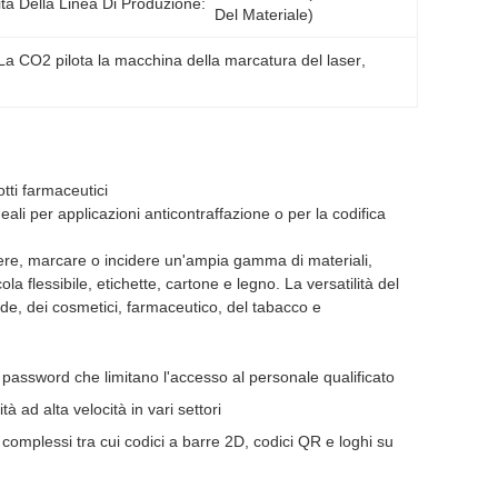
ità Della Linea Di Produzione:
Del Materiale)
La CO2 pilota la macchina della marcatura del laser
, 
ti farmaceutici
eali per applicazioni anticontraffazione o per la codifica
dere, marcare o incidere un'ampia gamma di materiali,
ola flessibile, etichette, cartone e legno. La versatilità del
nde, dei cosmetici, farmaceutico, del tabacco e
ite password che limitano l'accesso al personale qualificato
tà ad alta velocità in vari settori
omplessi tra cui codici a barre 2D, codici QR e loghi su