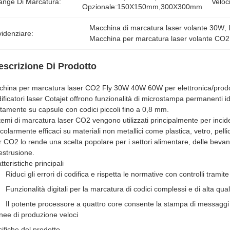
ange Di Marcatura:
Veloc
Opzionale:150X150mm,300X300mm
Macchina di marcatura laser volante 30W
, 
idenziare:
Macchina per marcatura laser volante CO2
escrizione Di Prodotto
hina per marcatura laser CO2 Fly 30W 40W 60W per elettronica/prodot
dificatori laser Cotajet offrono funzionalità di microstampa permanenti id
ttamente su capsule con codici piccoli fino a 0,8 mm.
stemi di marcatura laser CO2 vengono utilizzati principalmente per inci
icolarmente efficaci su materiali non metallici come plastica, vetro, pellic
r CO2 lo rende una scelta popolare per i settori alimentare, delle beva
'estrusione.
tteristiche principali
Riduci gli errori di codifica e rispetta le normative con controlli tram
Funzionalità digitali per la marcatura di codici complessi e di alta quali
Il potente processore a quattro core consente la stampa di messaggi c
inee di produzione veloci
ifiche del prodotto