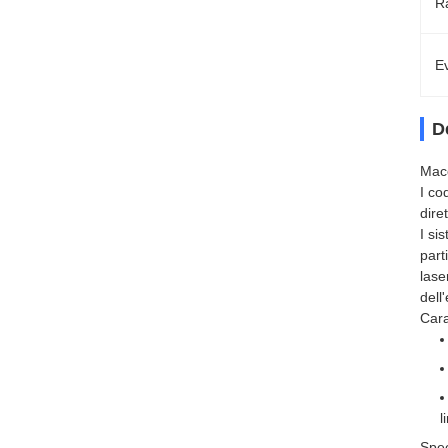
R
Ev
D
Macc
I co
dire
I si
part
lase
dell
Cara
l
Spec